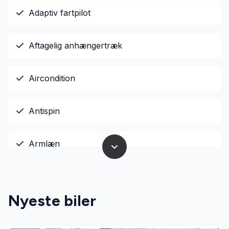
Adaptiv fartpilot
Aftagelig anhængertræk
Aircondition
Antispin
Armlæn
Auto nedblændelig bakspejl
Nyeste biler
Automatgear