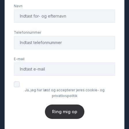
Navn
Højdejusterbare forsæder
Infocenter
Telefonnummer
Isofix
E-mail
Kabinevarmer
Kørecomputer
Ja, jeg har læst og accepterer jeres cookie- og
privatlivspolitik
Læderrat
Ring mig op
Lædersæder