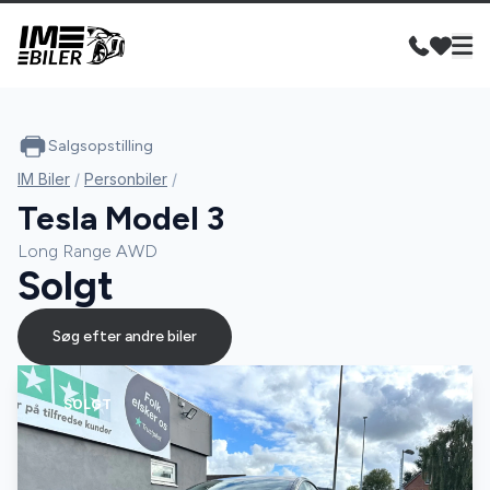
Salgsopstilling
IM Biler
/
Personbiler
/
Tesla Model 3
Long Range AWD
Solgt
Søg efter andre biler
SOLGT