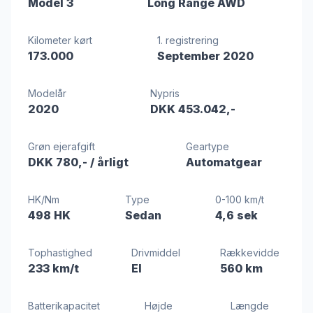
Model 3
Long Range AWD
Kilometer kørt
1. registrering
173.000
September 2020
Modelår
Nypris
2020
DKK 453.042,-
Grøn ejerafgift
Geartype
DKK 780,-
/ årligt
Automatgear
HK/Nm
Type
0-100 km/t
498 HK
Sedan
4,6 sek
Tophastighed
Drivmiddel
Rækkevidde
233 km/t
El
560 km
Batterikapacitet
Højde
Længde