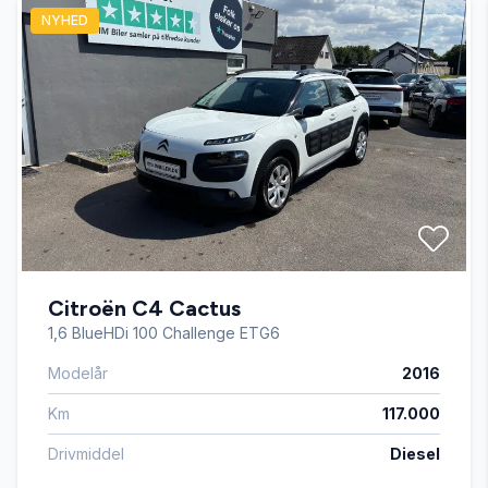
NYHED
Automatisk lys
Automatisk nødbremse
AUX tilslutning
Bakkamera
Citroën C4 Cactus
Bluetooth
1,6 BlueHDi 100 Challenge ETG6
Modelår
2016
Digitalt cockpit
Km
117.000
Dual zone klimaanlæg
Drivmiddel
Diesel