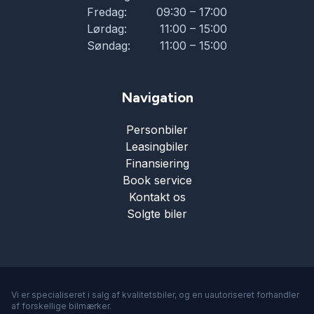
Fredag:
09:30 – 17:00
Skiltegenkendelse
Lørdag:
11:00 – 15:00
Søndag:
11:00 – 15:00
Splitbagsæder
Navigation
Sædevarme
Personbiler
Leasingbiler
Træthedsregistrering
Finansiering
Book service
Tågelygter
Kontakt os
Solgte biler
USB tilslutning
Vejbaneassistent
Vi er specialiseret i salg af kvalitetsbiler, og en uautoriseret forhandler
af forskellige bilmærker.