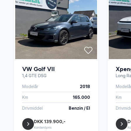
VW Golf VII
Xpen
1,4 GTE DSG
Long R
Modelår
2018
Modelå
Km
165.000
Km
Drivmiddel
Benzin / El
Drivmid
DKK 139.900,-
D
Kontantpris
Ko