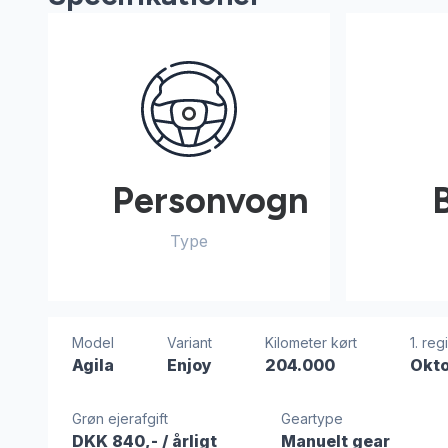
Personvogn
Type
Model
Variant
Kilometer kørt
1. reg
Agila
Enjoy
204.000
Okt
Grøn ejerafgift
Geartype
DKK 840,-
/ årligt
Manuelt gear