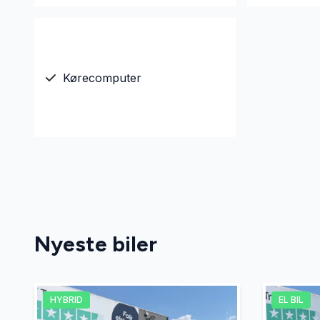
Kørecomputer
Nyeste biler
HYBRID
EL BIL