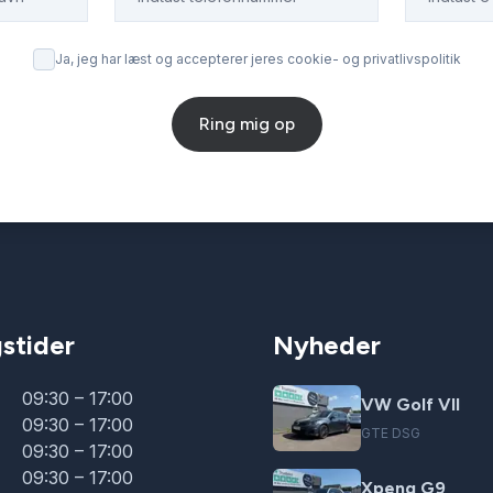
Ja, jeg har læst og accepterer jeres cookie- og privatlivspolitik
Ring mig op
stider
Nyheder
09:30 – 17:00
VW Golf VII
09:30 – 17:00
GTE DSG
09:30 – 17:00
09:30 – 17:00
Xpeng G9