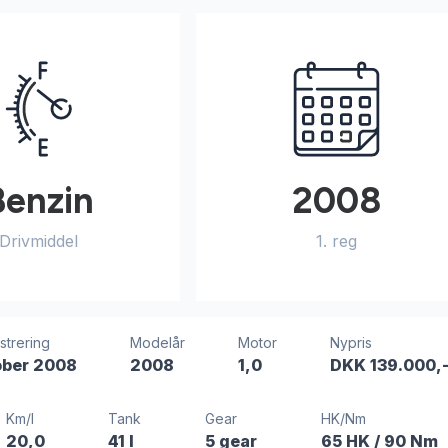
Benzin
2008
Drivmiddel
1. reg
istrering
Modelår
Motor
Nypris
ober 2008
2008
1,0
DKK 139.000,
Km/l
Tank
Gear
HK/Nm
20,0
41 l
5 gear
65 HK
/ 90 Nm