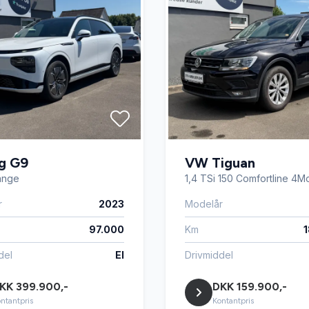
g G9
VW Tiguan
ange
1,4 TSi 150 Comfortline 4M
r
2023
Modelår
97.000
Km
del
El
Drivmiddel
KK 399.900,-
DKK 159.900,-
ntantpris
Kontantpris