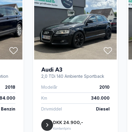
Audi A3
otion
2,0 TDi 140 Ambiente Sportback
2018
Modelår
2010
184.000
Km
340.000
Benzin
Drivmiddel
Diesel
DKK 24.900,-
Kontantpris