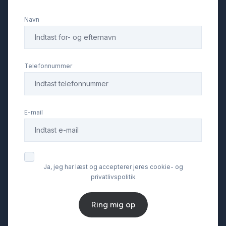
Navn
multifunktionsrat
musikstreaming via Bluetooth
Telefonnummer
mørktonede ruder bag
E-mail
navigation
parkeringssensor (bag)
Ja, jeg har læst og accepterer jeres cookie- og
privatlivspolitik
parkeringssensor (for)
Ring mig op
ratgearskifte