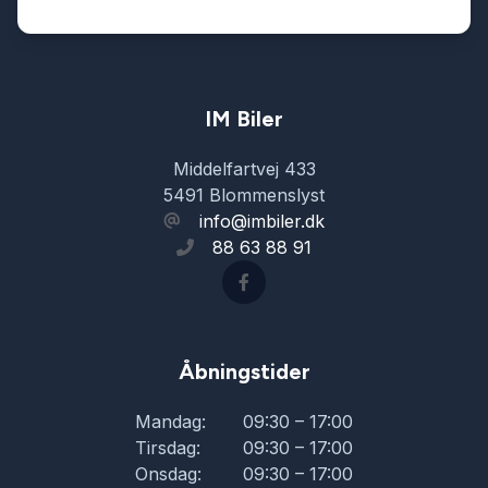
SD-kortlæser
splitbagsæde
IM Biler
Middelfartvej 433
stofindtræk
5491 Blommenslyst
info@imbiler.dk
88 63 88 91
sædevarme
udvendig temperaturmåler
Åbningstider
USB-A tilslutning
Mandag:
09:30 – 17:00
Tirsdag:
09:30 – 17:00
Onsdag:
09:30 – 17:00