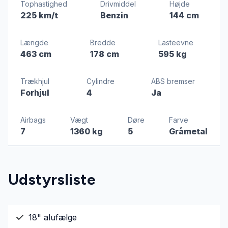
Tophastighed
Drivmiddel
Højde
225 km/t
Benzin
144 cm
Længde
Bredde
Lasteevne
463 cm
178 cm
595 kg
Trækhjul
Cylindre
ABS bremser
Forhjul
4
Ja
Airbags
Vægt
Døre
Farve
7
1360 kg
5
Gråmetal
Udstyrsliste
18" alufælge