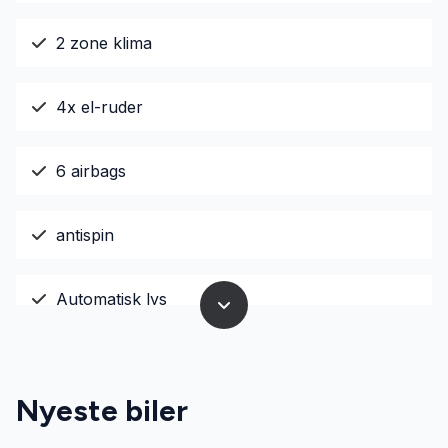
2 zone klima
4x el-ruder
6 airbags
antispin
Automatisk lys
automatisk nedblændeligt bakspejl
Nyeste biler
Automatisk start/stop