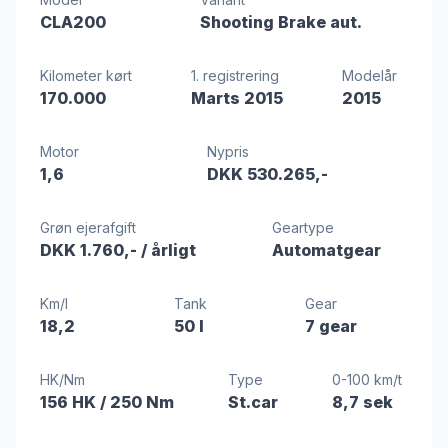
CLA200
Shooting Brake aut.
Kilometer kørt
1. registrering
Modelår
170.000
Marts 2015
2015
Motor
Nypris
1,6
DKK 530.265,-
Grøn ejerafgift
Geartype
DKK 1.760,-
/ årligt
Automatgear
Km/l
Tank
Gear
18,2
50 l
7 gear
HK/Nm
Type
0-100 km/t
156 HK
/ 250 Nm
St.car
8,7 sek