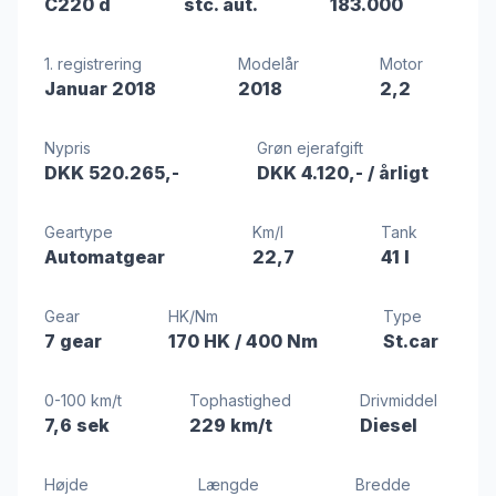
C220 d
stc. aut.
183.000
1. registrering
Modelår
Motor
Januar 2018
2018
2,2
Nypris
Grøn ejerafgift
DKK 520.265,-
DKK 4.120,-
/ årligt
Geartype
Km/l
Tank
Automatgear
22,7
41 l
Gear
HK/Nm
Type
7 gear
170 HK
/ 400 Nm
St.car
0-100 km/t
Tophastighed
Drivmiddel
7,6 sek
229 km/t
Diesel
Højde
Længde
Bredde