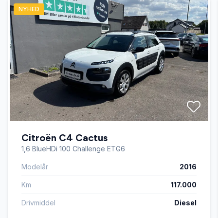
NYHED
Bluetooth
Dual zone klimaanlæg
El-klapbare sidespejle med varme
El-ruder x4
Citroën C4 Cactus
Elektrisk bagagerum
1,6 BlueHDi 100 Challenge ETG6
Modelår
2016
Elektrisk parkeringsbremse
Km
117.000
Fartpilot
Drivmiddel
Diesel