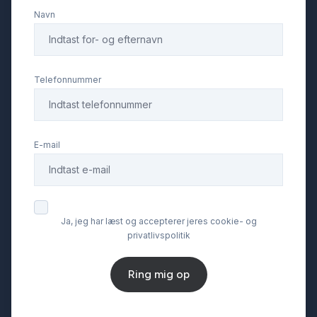
Navn
Navigation
Parkeringssensor bagved
Telefonnummer
Parkeringssensor foran
E-mail
Ratgearskifte
SD kortlæser
Ja, jeg har læst og accepterer jeres cookie- og
privatlivspolitik
Service OK
Ring mig op
Servostyring