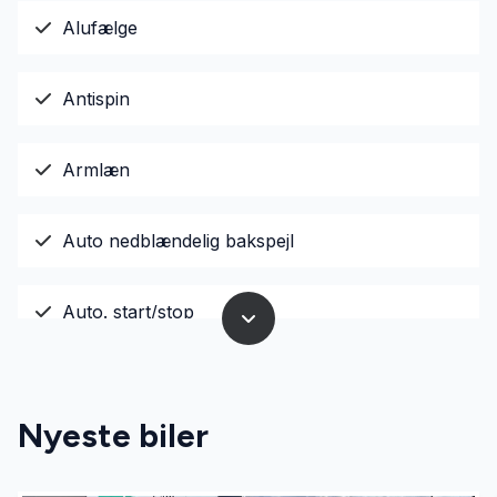
Alufælge
Antispin
Armlæn
Auto nedblændelig bakspejl
Auto. start/stop
Automatgear
Nyeste biler
Automatisk lys