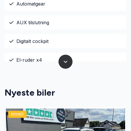
Automatgear
AUX tilslutning
Digitalt cockpit
El-ruder x4
El-spejle med varme
Nyeste biler
Fuld LED forlygter
NYHED
Fuldautomatisk klimaanlæg