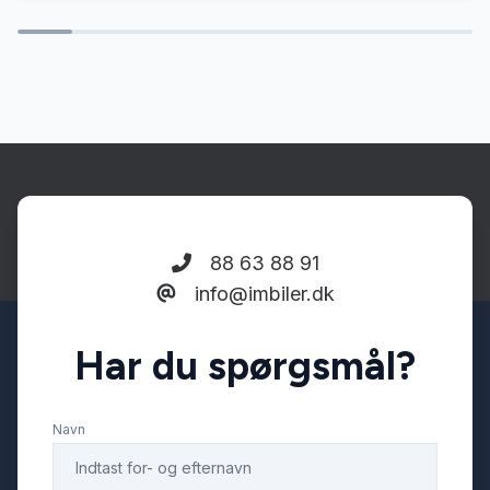
Splitbagsæder
Sædevarme
Tågelygter
88 63 88 91
info@imbiler.dk
Har du spørgsmål?
Navn