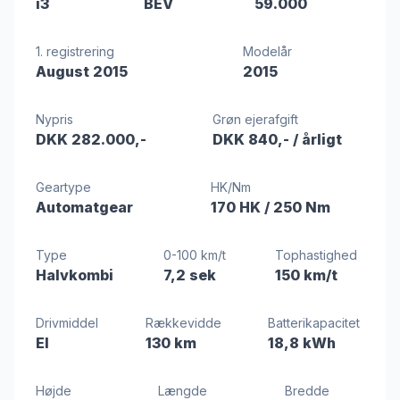
i3
BEV
59.000
1. registrering
Modelår
August 2015
2015
Nypris
Grøn ejerafgift
DKK 282.000,-
DKK 840,-
/ årligt
Geartype
HK/Nm
Automatgear
170 HK
/ 250 Nm
Type
0-100 km/t
Tophastighed
Halvkombi
7,2 sek
150 km/t
Drivmiddel
Rækkevidde
Batterikapacitet
El
130 km
18,8 kWh
Højde
Længde
Bredde