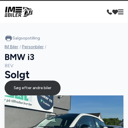
Salgsopstilling
IM Biler
/
Personbiler
/
BMW i3
BEV
Solgt
Søg efter andre biler
SOLGT