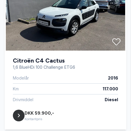
Højdejusterbare forsæder
LED kørelys
Læderrat
Citroën C4 Cactus
Musikstreaming via bluetooth
1,6 BlueHDi 100 Challenge ETG6
Modelår
2016
Navigation
Km
117.000
Parkeringssensor bagved
Drivmiddel
Diesel
DKK 59.900,-
Parkeringssensor foran
Kontantpris